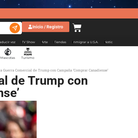
Inicio / Registro
aducir voz
TV Show
Arte
Tiendas
Inmigrar a U.S.A.
Noticias Argentina
Mascotas
Turismo
la Guerra Comercial de Trump con Campaña ‘Comprar Canadiense’
al de Trump con
nse’