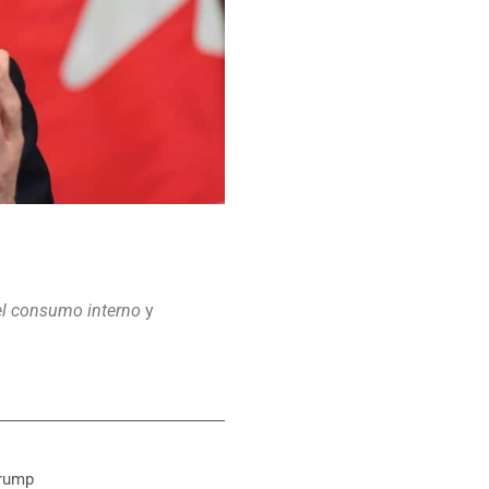
 el consumo interno
y
rump