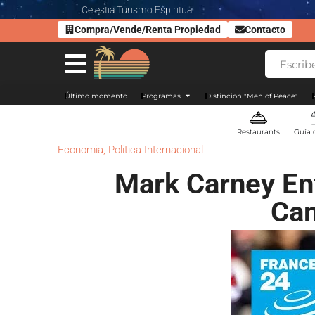
Celestia Turismo Espiritual
Compra/Vende/Renta Propiedad
Contacto
Último momento
Programas
Distincion "Men of Peace"
Restaurants
Guía 
Economia
,
Politica Internacional
Mark Carney En
Cam