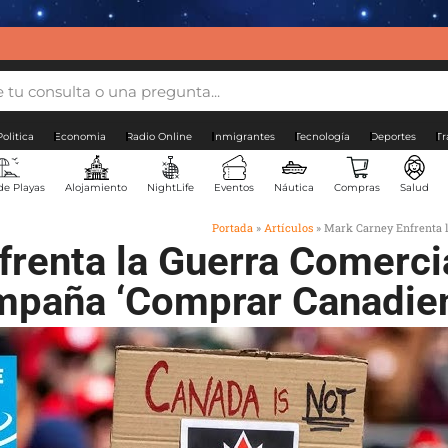
Politica
Economia
Radio Online
Inmigrantes
Tecnología
Deportes
Tr
de Playas
Alojamiento
NightLife
Eventos
Náutica
Compras
Salud
Portada
»
Artículos
»
Mark Carney Enfrenta 
frenta la Guerra Comerci
paña ‘Comprar Canadie