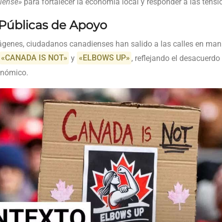
iense»
para fortalecer la economía local y responder a las tensi
Públicas de Apoyo
ágenes, ciudadanos canadienses han salido a las calles en man
«CANADA IS NOT»
y
«ELBOWS UP»
, reflejando el desacuerdo
onómico.