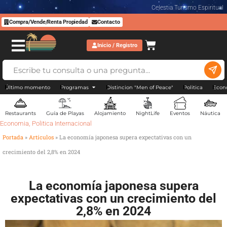
Celestia Turismo Espiritual
Compra/Vende/Renta Propiedad
Contacto
Inicio / Registro
Último momento
Programas
Distincion "Men of Peace"
Politica
Econ
Restaurants
Guía de Playas
Alojamiento
NightLife
Eventos
Náutica
Economia
,
Politica Internacional
Portada
»
Artículos
»
La economía japonesa supera expectativas con un
crecimiento del 2,8% en 2024
La economía japonesa supera
expectativas con un crecimiento del
2,8% en 2024