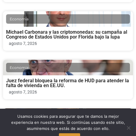
Economia
Michael Carbonara y las criptomonedas: su campaña al
Congreso de Estados Unidos por Florida bajo la lupa
agosto 7, 2026
Economia
Juez federal bloquea la reforma de HUD para atender la
falta de vivienda en EE.UU.
agosto 7, 2026
Economia
Usamos cookies para asegurar que te damos la mejor
experiencia en nuestra web. Si continúas usando este sitio,
asumiremos que estás de acuerdo con ello.
Trump renueva su pulso contra Lisa Cook en la Reserva
Federal de Estados Unidos