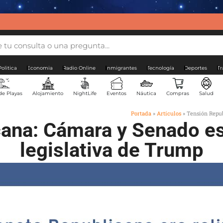
Politica
Economia
Radio Online
Inmigrantes
Tecnología
Deportes
Tr
de Playas
Alojamiento
NightLife
Eventos
Náutica
Compras
Salud
Portada
»
Artículos
»
Tensión Repub
cana: Cámara y Senado es
legislativa de Trump