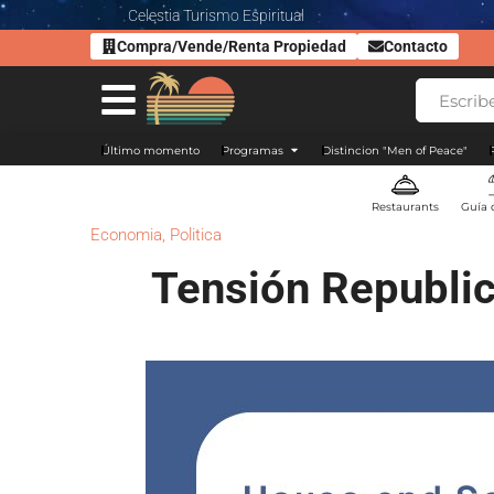
Celestia Turismo Espiritual
Compra/Vende/Renta Propiedad
Contacto
Último momento
Programas
Distincion "Men of Peace"
Restaurants
Guía 
Economia
,
Politica
Tensión Republi