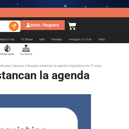
Inicio / Registro
aducir voz
TV Show
Arte
Tiendas
Inmigrar a U.S.A.
Noticias Argentina
Mascotas
Turismo
licana: Cámara y Senado estancan la agenda legislativa de Trump
tancan la agenda