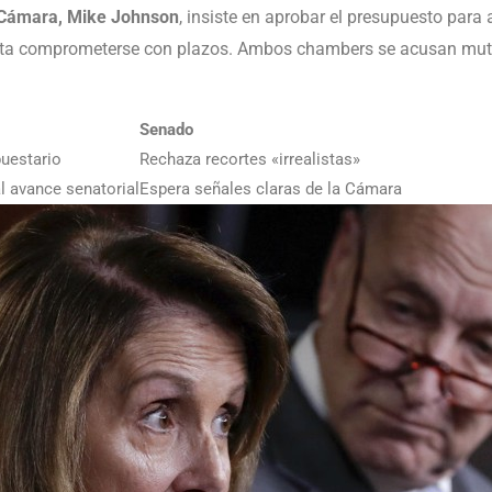
a Cámara, Mike Johnson
, insiste en aprobar el presupuesto para a
vita comprometerse con plazos. Ambos chambers se acusan mutu
Senado
uestario
Rechaza recortes «irrealistas»
al avance senatorial
Espera señales claras de la Cámara