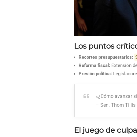
Los puntos críti
Recortes presupuestarios:
Reforma fiscal:
Extensión de
Presión política:
Legisladores
«¿Cómo avanzar si 
– Sen. Thom Tillis 
El juego de culpa