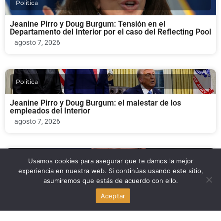
Politica
Jeanine Pirro y Doug Burgum: Tensión en el
Departamento del Interior por el caso del Reflecting Pool
agosto 7, 2026
Politica
Jeanine Pirro y Doug Burgum: el malestar de los
empleados del Interior
agosto 7, 2026
Usamos cookies para asegurar que te damos la mejor
Politica
experiencia en nuestra web. Si continúas usando este sitio,
asumiremos que estás de acuerdo con ello.
Mike Rogers y Abdul El-Sayed: la coalición que agita la
primaria del Senado de Michigan
Aceptar
agosto 7, 2026