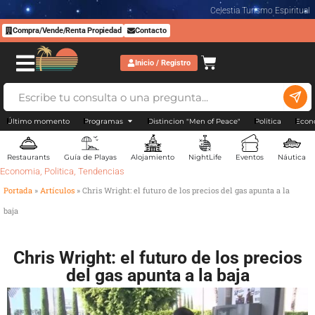
Celestia Turismo Espiritual
Compra/Vende/Renta Propiedad
Contacto
Inicio / Registro
Último momento
Programas
Distincion "Men of Peace"
Politica
Econ
Restaurants
Guía de Playas
Alojamiento
NightLife
Eventos
Náutica
Economia
,
Politica
,
Tendencias
Portada
»
Artículos
»
Chris Wright: el futuro de los precios del gas apunta a la
baja
Chris Wright: el futuro de los precios
del gas apunta a la baja