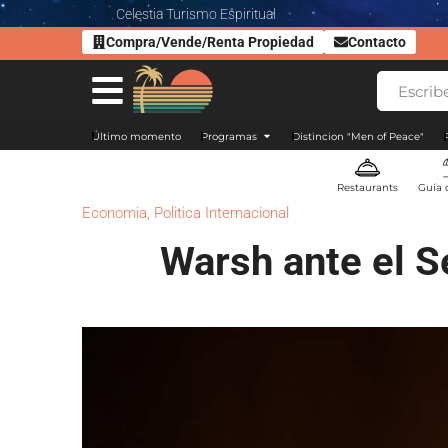
Celestia Turismo Espiritual
Compra/Vende/Renta Propiedad
Contacto
Último momento
Programas
Distincion "Men of Peace"
Restaurants
Guía 
Economia
,
Politica Internacional
Warsh ante el S