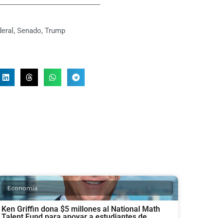
eral
,
Senado
,
Trump
Economia
Ken Griffin dona $5 millones al National Math
Talent Fund para apoyar a estudiantes de