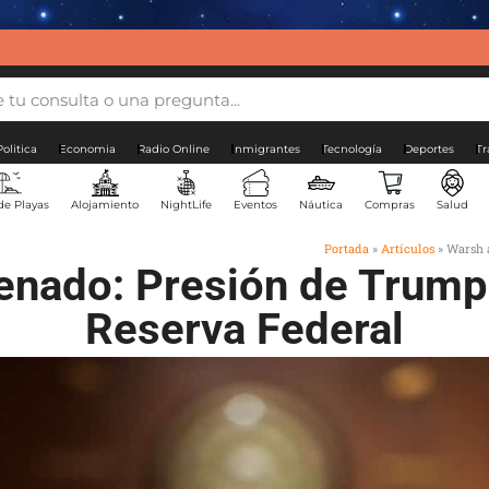
Politica
Economia
Radio Online
Inmigrantes
Tecnología
Deportes
Tr
de Playas
Alojamiento
NightLife
Eventos
Náutica
Compras
Salud
Portada
»
Artículos
»
Warsh a
enado: Presión de Trump y
Reserva Federal