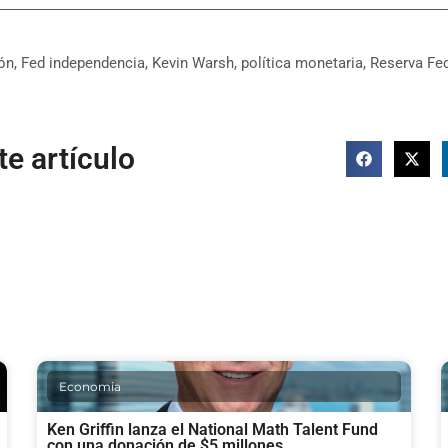
ón
,
Fed independencia
,
Kevin Warsh
,
política monetaria
,
Reserva Fed
e artículo
Economia
Ken Griffin lanza el National Math Talent Fund
con una donación de $5 millones