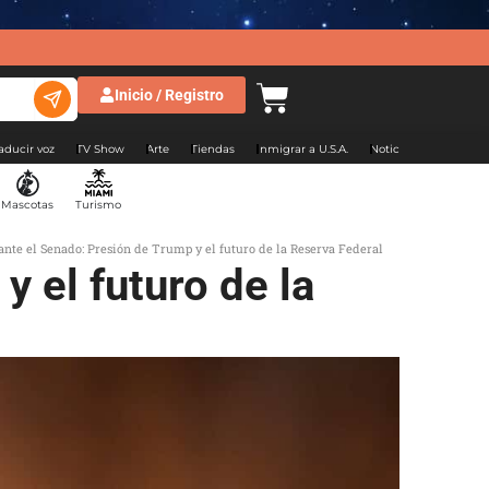
Inicio / Registro
aducir voz
TV Show
Arte
Tiendas
Inmigrar a U.S.A.
Noticias Argentina
Mascotas
Turismo
nte el Senado: Presión de Trump y el futuro de la Reserva Federal
 el futuro de la