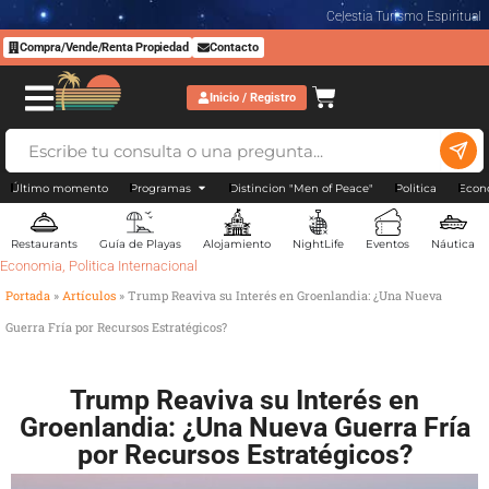
Celestia Turismo Espiritual
Compra/Vende/Renta Propiedad
Contacto
Inicio / Registro
Último momento
Programas
Distincion "Men of Peace"
Politica
Econ
Restaurants
Guía de Playas
Alojamiento
NightLife
Eventos
Náutica
Economia
,
Politica Internacional
Portada
»
Artículos
»
Trump Reaviva su Interés en Groenlandia: ¿Una Nueva
Guerra Fría por Recursos Estratégicos?
Trump Reaviva su Interés en
Groenlandia: ¿Una Nueva Guerra Fría
por Recursos Estratégicos?