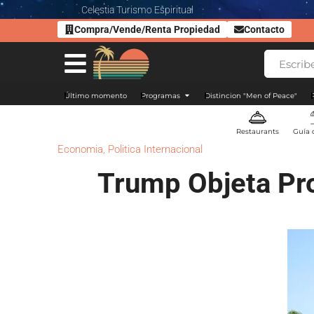
Celestia Turismo Espiritual
Compra/Vende/Renta Propiedad
Contacto
Último momento
Programas
Distincion "Men of Peace"
Restaurants
Guía 
Economia
,
Politica Internacional
Trump Objeta Pro