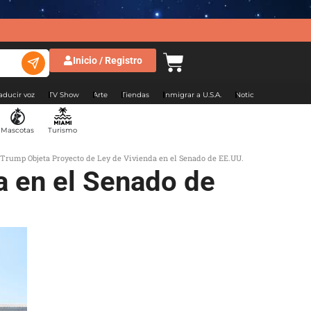
Inicio / Registro
aducir voz
TV Show
Arte
Tiendas
Inmigrar a U.S.A.
Noticias Argentina
Mascotas
Turismo
Trump Objeta Proyecto de Ley de Vivienda en el Senado de EE.UU.
a en el Senado de