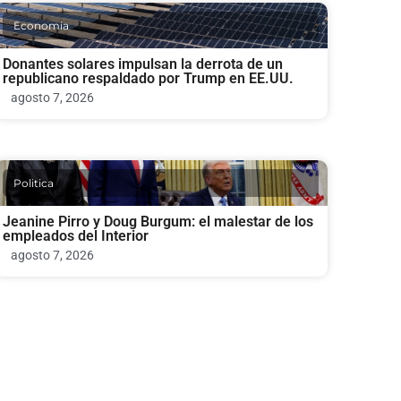
Economia
Donantes solares impulsan la derrota de un
republicano respaldado por Trump en EE.UU.
agosto 7, 2026
Politica
Jeanine Pirro y Doug Burgum: el malestar de los
empleados del Interior
agosto 7, 2026
Bienestar y Salud Mental
Corte ordena a Meta pagar $567 millones en
demanda de salud mental de niños en Instagram