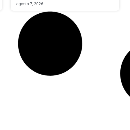
agosto 7, 2026
Economia
Republicanos y Casa Blanca: Irán, la gasolina y
los votantes de EE.UU.
agosto 6, 2026
Economia
Naïve capta 28,5 millones de dólares en una
Serie A para automatizar empresas con IA
agosto 6, 2026