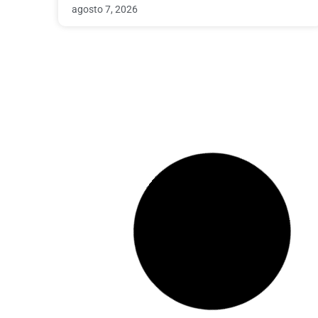
agosto 7, 2026
Economia
Elon Musk dispara las expectativas en la primera
llamada de resultados de SpaceX: ‘Starlink
llevará la mayoría del internet mundial’
agosto 6, 2026
Para Inmigrantes
Trump firma nuevas órdenes ejecutivas contra la
ciudadanía por nacimiento tras el revés de la
Corte Suprema
agosto 6, 2026