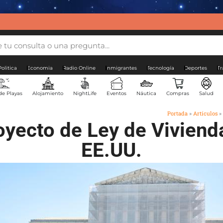
Politica
Economia
Radio Online
Inmigrantes
Tecnología
Deportes
Tr
de Playas
Alojamiento
NightLife
Eventos
Náutica
Compras
Salud
Portada
»
Artículos
»
yecto de Ley de Viviend
EE.UU.