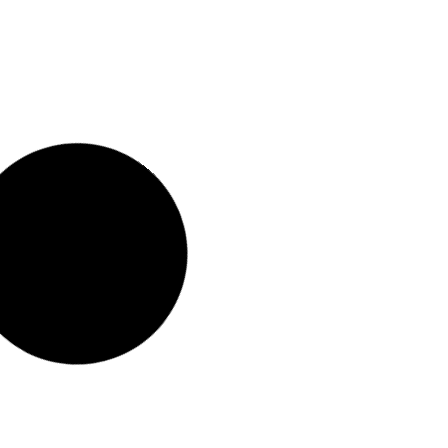
y Facebook
agosto 6, 2026
Economia
OpenAI prepara un altavoz inteligente con forma
de dona diseñado por Jony Ive
agosto 6, 2026
Para Inmigrantes
Trump firma nuevas órdenes ejecutivas para
limitar la ciudadanía por nacimiento tras el fallo
del Tribunal Supremo
agosto 6, 2026