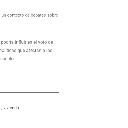
n un contexto de debates sobre
odría influir en el voto de
políticas que afectan a los
especto.
p
,
vivienda