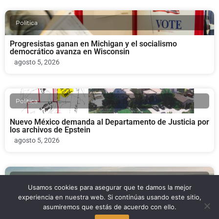
Politica
Progresistas ganan en Michigan y el socialismo
democrático avanza en Wisconsin
agosto 5, 2026
Politica
Nuevo México demanda al Departamento de Justicia por
los archivos de Epstein
agosto 5, 2026
Economia
Usamos cookies para asegurar que te damos la mejor
experiencia en nuestra web. Si continúas usando este sitio,
Opositores a los centros de datos ganan las primarias
asumiremos que estás de acuerdo con ello.
en Virginia
agosto 5, 2026