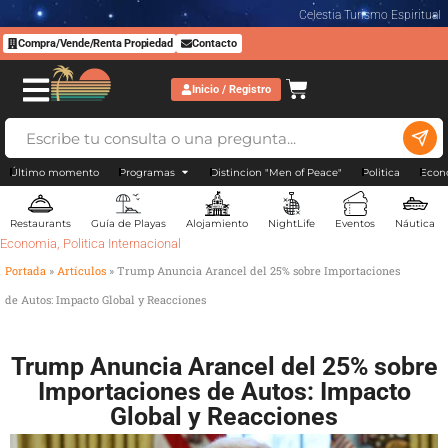
Celestia Turismo Espiritual
Compra/Vende/Renta Propiedad
Contacto
Inicio / Registro
Último momento
Programas
Distincion "Men of Peace"
Politica
Econ
Restaurants
Guía de Playas
Alojamiento
NightLife
Eventos
Náutica
Economia
,
Politica Internacional
Portada
»
Artículos
»
Trump Anuncia Arancel del 25% sobre Importaciones
de Autos: Impacto Global y Reacciones
Trump Anuncia Arancel del 25% sobre
Importaciones de Autos: Impacto
Global y Reacciones