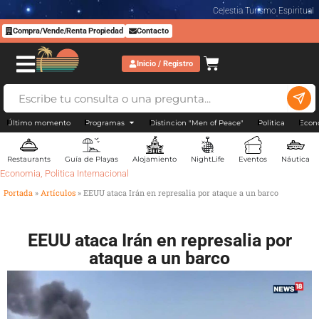
Celestia Turismo Espiritual
Compra/Vende/Renta Propiedad
Contacto
Inicio / Registro
Último momento
Programas
Distincion "Men of Peace"
Politica
Econ
Restaurants
Guía de Playas
Alojamiento
NightLife
Eventos
Náutica
Economia
,
Politica Internacional
Portada
»
Artículos
»
EEUU ataca Irán en represalia por ataque a un barco
EEUU ataca Irán en represalia por
ataque a un barco