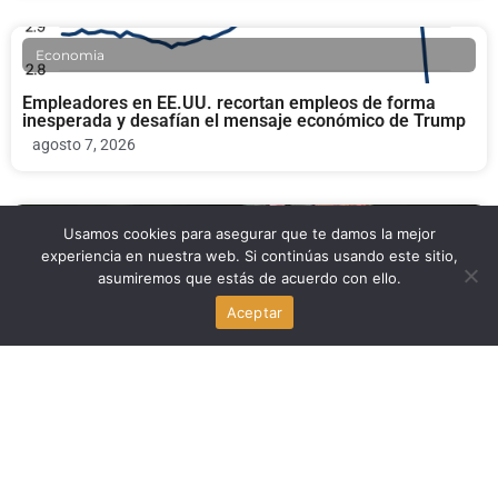
Economia
Empleadores en EE.UU. recortan empleos de forma
inesperada y desafían el mensaje económico de Trump
agosto 7, 2026
Usamos cookies para asegurar que te damos la mejor
Bienestar y Salud Mental
experiencia en nuestra web. Si continúas usando este sitio,
asumiremos que estás de acuerdo con ello.
Nuevo México ordena a Meta pagar $567 millones por
seguridad infantil
Aceptar
agosto 7, 2026
Economia
Donantes solares impulsan la derrota de un republicano
respaldado por Trump en EE.UU.