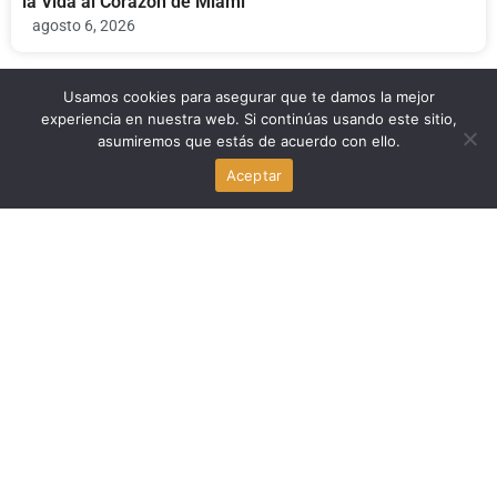
la Vida al Corazón de Miami
agosto 6, 2026
Usamos cookies para asegurar que te damos la mejor
Economia
experiencia en nuestra web. Si continúas usando este sitio,
asumiremos que estás de acuerdo con ello.
Byron Donalds y los impuestos a la propiedad: la medida
Aceptar
que genera debate en Florida
agosto 6, 2026
Familia y Crianza
La administración Trump reestructura el programa de
prevención del embarazo adolescente con educación en
abstinencia
agosto 6, 2026