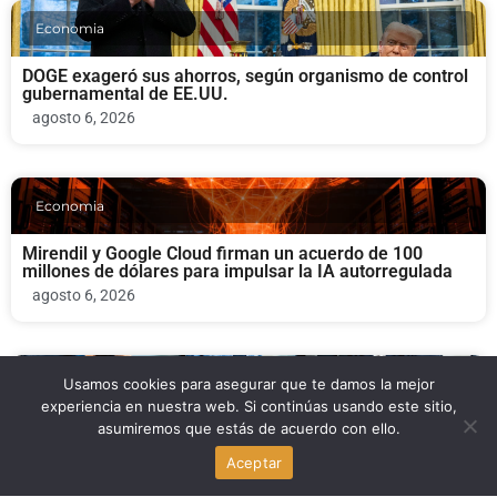
Economia
DOGE exageró sus ahorros, según organismo de control
gubernamental de EE.UU.
agosto 6, 2026
Economia
Mirendil y Google Cloud firman un acuerdo de 100
millones de dólares para impulsar la IA autorregulada
agosto 6, 2026
Usamos cookies para asegurar que te damos la mejor
Economia
experiencia en nuestra web. Si continúas usando este sitio,
asumiremos que estás de acuerdo con ello.
Malachyte: ex empleados de Spotify recaudan $10
millones para llevar la IA de recomendaciones al e-
Aceptar
commerce
agosto 6, 2026