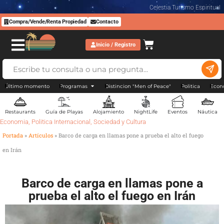
Celestia Turismo Espiritual
Compra/Vende/Renta Propiedad
Contacto
Inicio / Registro
Último momento
Programas
Distincion "Men of Peace"
Politica
Econ
Restaurants
Guía de Playas
Alojamiento
NightLife
Eventos
Náutica
Economia
,
Politica Internacional
,
Sociedad y Cultura
Portada
»
Artículos
»
Barco de carga en llamas pone a prueba el alto el fuego
en Irán
Barco de carga en llamas pone a
prueba el alto el fuego en Irán