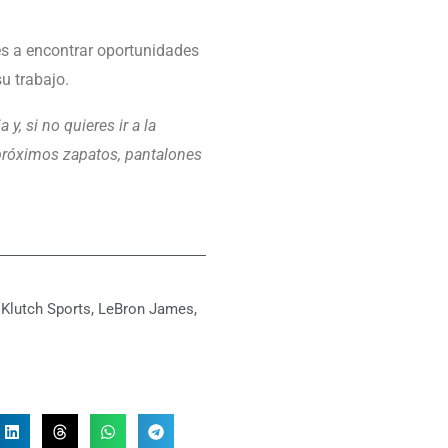
es a encontrar oportunidades
su trabajo.
, si no quieres ir a la
 próximos zapatos, pantalones
,
Klutch Sports
,
LeBron James
,