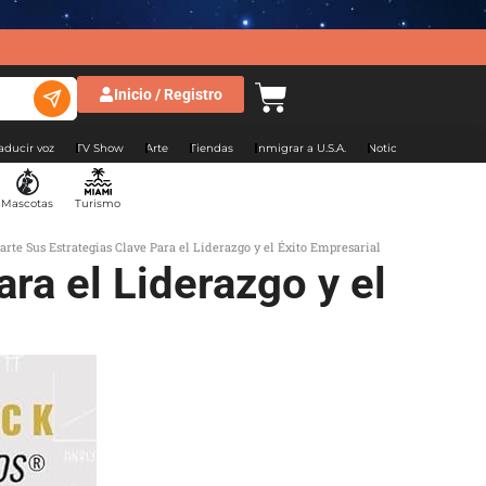
Inicio / Registro
aducir voz
TV Show
Arte
Tiendas
Inmigrar a U.S.A.
Noticias Argentina
Mascotas
Turismo
rte Sus Estrategias Clave Para el Liderazgo y el Éxito Empresarial
ra el Liderazgo y el