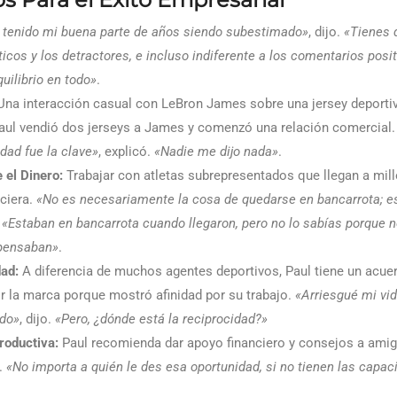
 tenido mi buena parte de años siendo subestimado»
, dijo.
«Tienes q
íticos y los detractores, e incluso indiferente a los comentarios pos
uilibrio en todo»
.
na interacción casual con LeBron James sobre una jersey deportiva
Paul vendió dos jerseys a James y comenzó una relación comercial
dad fue la clave»
, explicó.
«Nadie me dijo nada»
.
 el Dinero:
Trabajar con atletas subrepresentados que llegan a mill
nciera.
«No es necesariamente la cosa de quedarse en bancarrota; e
.
«Estaban en bancarrota cuando llegaron, pero no lo sabías porque 
pensaban»
.
dad:
A diferencia de muchos agentes deportivos, Paul tiene un acue
or la marca porque mostró afinidad por su trabajo.
«Arriesgué mi vid
ndo»
, dijo.
«Pero, ¿dónde está la reciprocidad?»
roductiva:
Paul recomienda dar apoyo financiero y consejos a amig
.
«No importa a quién le des esa oportunidad, si no tienen las capac