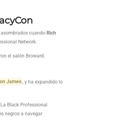
gacyCon
 asombrados cuando
Rich
essional Network.
aron el salón Broward.
ron James
, y ha expandido lo
. La Black Professional
es negros a navegar