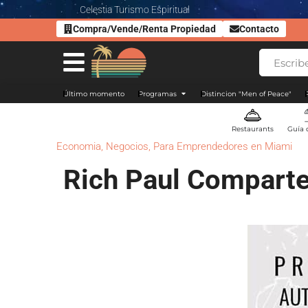
Celestia Turismo Espiritual
Compra/Vende/Renta Propiedad
Contacto
Último momento
Programas
Distincion "Men of Peace"
Restaurants
Guía 
Economia
,
Negocios
,
Para Emprendedores en Miami
Rich Paul Comparte 