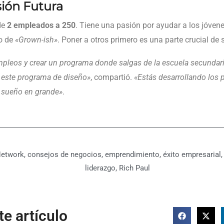
sión Futura
de
2 empleados a 250
. Tiene una pasión por ayudar a los jóven
io de
«Grown-ish»
. Poner a otros primero es una parte crucial de 
pleos y crear un programa donde salgas de la escuela secundaria y
n este programa de diseño»
, compartió.
«Estás desarrollando los
a sueño en grande»
.
Network
,
consejos de negocios
,
emprendimiento
,
éxito empresarial
liderazgo
,
Rich Paul
e artículo