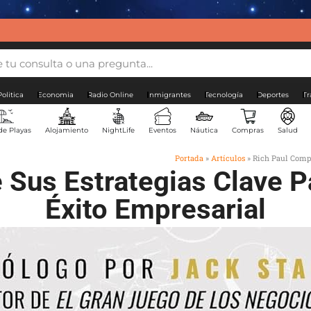
Politica
Economia
Radio Online
Inmigrantes
Tecnología
Deportes
Tr
de Playas
Alojamiento
NightLife
Eventos
Náutica
Compras
Salud
Portada
»
Artículos
»
Rich Paul Compa
Sus Estrategias Clave Pa
Éxito Empresarial