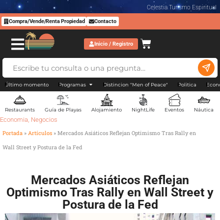
Celestia Turismo Espiritual
Compra/Vende/Renta Propiedad
Contacto
Inicio / Registro
Último momento
Programas
Distincion "Men of Peace"
Politica
Econ
Restaurants
Guía de Playas
Alojamiento
NightLife
Eventos
Náutica
Economia
,
Negocios
Portada
»
Artículos
»
Mercados Asiáticos Reflejan Optimismo Tras Rally en
Wall Street y Postura de la Fed
Mercados Asiáticos Reflejan
Optimismo Tras Rally en Wall Street y
Postura de la Fed