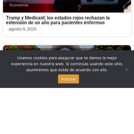
Economia
Trump y Medicaid: los estados rojos rechazan la
extensión de un año para pacientes enfermos
agosto 9, 2026
Paz y Espiritualidad
Usamos cookies para asegurar que te damos la mejor
experiencia en nuestra web. Si continúas usando este sitio,
Nagasaki: alcalde pide reflexión sobre disuasión nuclear
asumiremos que estás de acuerdo con ello.
en aniversario de la bomba atómica
agosto 9, 2026
Aceptar
Economia
Moishe Mana compra el histórico edificio de la oficina
postal en el downtown de Miami
agosto 9, 2026