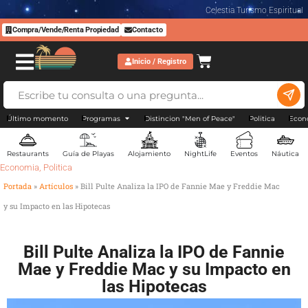
Celestia Turismo Espiritual
Compra/Vende/Renta Propiedad
Contacto
Inicio / Registro
Último momento
Programas
Distincion "Men of Peace"
Politica
Econ
Restaurants
Guía de Playas
Alojamiento
NightLife
Eventos
Náutica
Economia
,
Politica
Portada
»
Artículos
»
Bill Pulte Analiza la IPO de Fannie Mae y Freddie Mac
y su Impacto en las Hipotecas
Bill Pulte Analiza la IPO de Fannie
Mae y Freddie Mac y su Impacto en
las Hipotecas