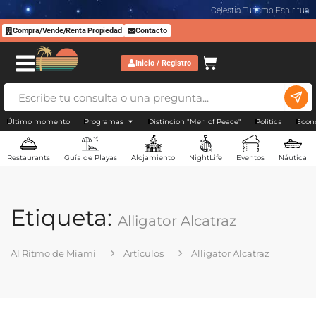
Celestia Turismo Espiritual
Compra/Vende/Renta Propiedad
Contacto
Inicio / Registro
Último momento
Programas
Distincion "Men of Peace"
Politica
Econ
Restaurants
Guía de Playas
Alojamiento
NightLife
Eventos
Náutica
Etiqueta:
Alligator Alcatraz
Al Ritmo de Miami
Artículos
Alligator Alcatraz