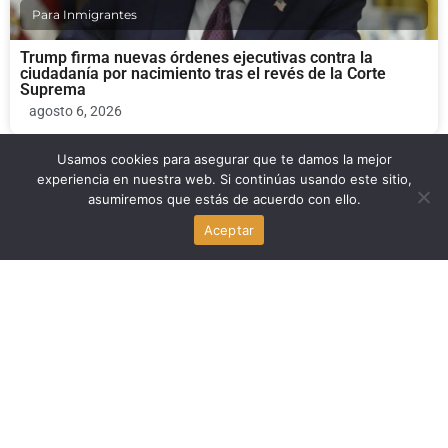
Para Inmigrantes
Trump firma nuevas órdenes ejecutivas contra la
ciudadanía por nacimiento tras el revés de la Corte
Suprema
agosto 6, 2026
Usamos cookies para asegurar que te damos la mejor
experiencia en nuestra web. Si continúas usando este sitio,
Economia
asumiremos que estás de acuerdo con ello.
Aceptar
Naïve capta 28,5 millones de dólares en una Serie A
para automatizar empresas con IA
agosto 6, 2026
Para Inmigrantes
Trump firma nuevas órdenes ejecutivas para limitar la
ciudadanía por nacimiento tras el fallo del Tribunal
Supremo
agosto 6, 2026