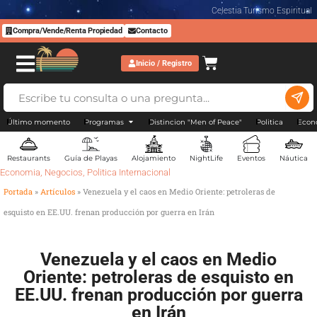
Celestia Turismo Espiritual
Compra/Vende/Renta Propiedad
Contacto
Inicio / Registro
Último momento
Programas
Distincion "Men of Peace"
Politica
Econ
Restaurants
Guía de Playas
Alojamiento
NightLife
Eventos
Náutica
Economia
,
Negocios
,
Politica Internacional
Portada
»
Artículos
»
Venezuela y el caos en Medio Oriente: petroleras de
esquisto en EE.UU. frenan producción por guerra en Irán
Venezuela y el caos en Medio
Oriente: petroleras de esquisto en
EE.UU. frenan producción por guerra
en Irán