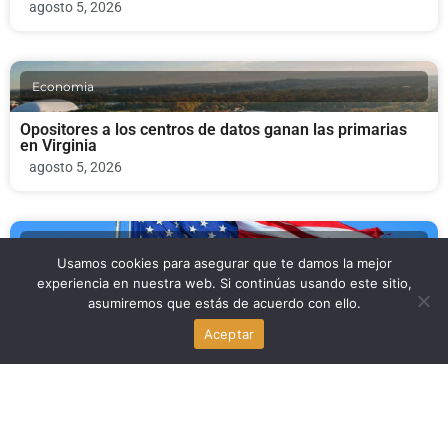
agosto 5, 2026
Economia
Opositores a los centros de datos ganan las primarias
en Virginia
agosto 5, 2026
Politica
Usamos cookies para asegurar que te damos la mejor
experiencia en nuestra web. Si continúas usando este sitio,
Michigan: las primarias demócratas definen el pulso
asumiremos que estás de acuerdo con ello.
electoral en Estados Unidos
agosto 5, 2026
Aceptar
Negocios