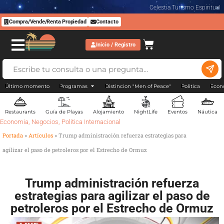
Celestia Turismo Espiritual
Compra/Vende/Renta Propiedad
Contacto
Inicio / Registro
Último momento
Programas
Distincion "Men of Peace"
Politica
Econ
Restaurants
Guía de Playas
Alojamiento
NightLife
Eventos
Náutica
Economia
,
Negocios
,
Politica Internacional
Portada
»
Artículos
»
Trump administración refuerza estrategias para
agilizar el paso de petroleros por el Estrecho de Ormuz
Trump administración refuerza
estrategias para agilizar el paso de
petroleros por el Estrecho de Ormuz