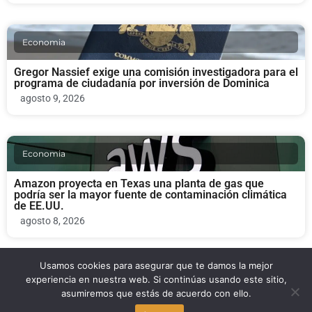
Economia
Gregor Nassief exige una comisión investigadora para el
programa de ciudadanía por inversión de Dominica
agosto 9, 2026
Economia
Amazon proyecta en Texas una planta de gas que
podría ser la mayor fuente de contaminación climática
de EE.UU.
agosto 8, 2026
Usamos cookies para asegurar que te damos la mejor
Economia
experiencia en nuestra web. Si continúas usando este sitio,
asumiremos que estás de acuerdo con ello.
La disputa por DEI retrasa subvenciones clave para