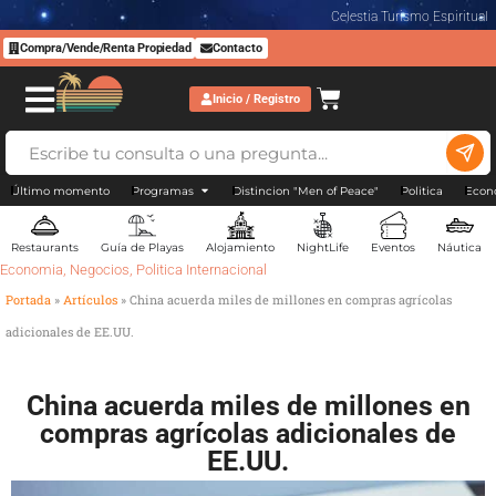
Celestia Turismo Espiritual
Compra/Vende/Renta Propiedad
Contacto
Inicio / Registro
Último momento
Programas
Distincion "Men of Peace"
Politica
Econ
Restaurants
Guía de Playas
Alojamiento
NightLife
Eventos
Náutica
Economia
,
Negocios
,
Politica Internacional
Portada
»
Artículos
»
China acuerda miles de millones en compras agrícolas
adicionales de EE.UU.
China acuerda miles de millones en
compras agrícolas adicionales de
EE.UU.