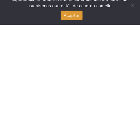
asumiremos que estás de acuerdo con ello.
Empleadores en EE. UU. recortan empleos mientras
Trump defiende su mensaje económico
Aceptar
agosto 7, 2026
Economia
Empleadores en EE.UU. recortan empleos de forma
inesperada y desafían el mensaje económico de Trump
agosto 7, 2026