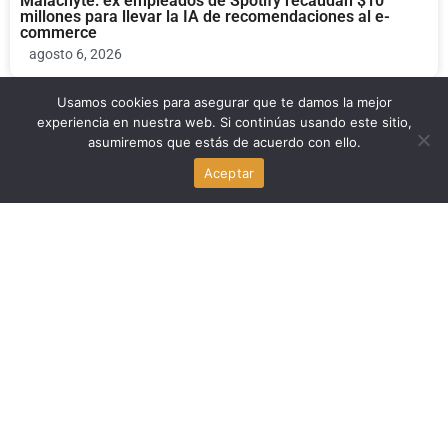
Malachyte: ex empleados de Spotify recaudan $10
millones para llevar la IA de recomendaciones al e-
commerce
agosto 6, 2026
Usamos cookies para asegurar que te damos la mejor
experiencia en nuestra web. Si continúas usando este sitio,
Economia
asumiremos que estás de acuerdo con ello.
Aceptar
Informe ONU: 613 asesinatos y violaciones sacuden Cité
Soleil, Haití
agosto 6, 2026
Economia
Flagler Street Renace: La Reconstrucción que Devuelve
la Vida al Corazón de Miami
agosto 6, 2026