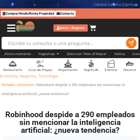
Celestia Turismo Espiritual
Compra/Vende/Renta Propiedad
Contacto
Inicio / Registro
Último momento
Programas
Distincion "Men of Peace"
Politica
Econ
Restaurants
Guía de Playas
Alojamiento
NightLife
Eventos
Náutica
Economia
,
Negocios
,
Tecnologia
Portada
»
Artículos
»
Robinhood despide a 290 empleados sin mencionar la
inteligencia artificial: ¿nueva tendencia?
Robinhood despide a 290 empleados
sin mencionar la inteligencia
artificial: ¿nueva tendencia?