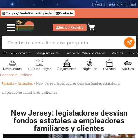
Celestia Turismo Espiritual
Compra/Vende/Renta Propiedad
Contacto
Inicio / Registro
Último momento
Programas
Distincion "Men of Peace"
Politica
Econ
Restaurants
Guía de Playas
Alojamiento
NightLife
Eventos
Náutica
Economia
,
Politica
Portada
»
Artículos
»
New Jersey: legisladores desvían fondos estatales a
empleadores familiares y clientes
New Jersey: legisladores desvían
fondos estatales a empleadores
familiares y clientes