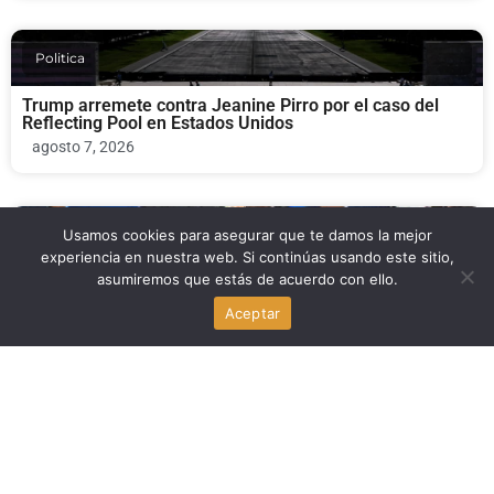
Politica
Trump arremete contra Jeanine Pirro por el caso del
Reflecting Pool en Estados Unidos
agosto 7, 2026
Usamos cookies para asegurar que te damos la mejor
Economia
experiencia en nuestra web. Si continúas usando este sitio,
asumiremos que estás de acuerdo con ello.
El fin del TPS para haitianos: miedo a la deportación y
golpe económico en South Florida
Aceptar
agosto 7, 2026
Para Inmigrantes
Delaney Hall, el centro de detención de ICE en Nueva
Jersey, bajo investigación