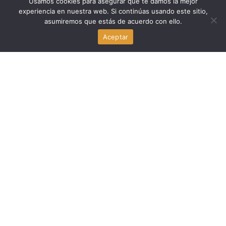
Economia
Usamos cookies para asegurar que te damos la mejor
experiencia en nuestra web. Si continúas usando este sitio,
asumiremos que estás de acuerdo con ello.
Juez federal bloquea la reforma de HUD para atender la
falta de vivienda en EE.UU.
Aceptar
agosto 7, 2026
Familia y Crianza
Jose Dotres pide a padres haitianos llevar a sus hijos a
la escuela en Miami-Dade ante el fin del TPS
agosto 7, 2026