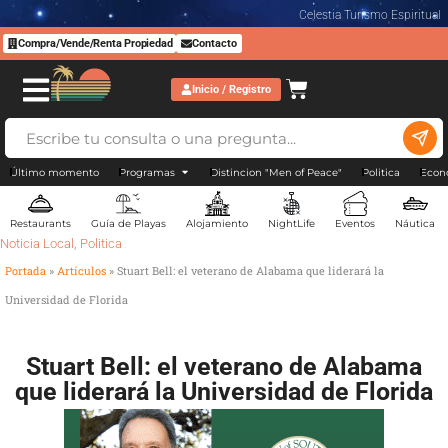
Celestia Turismo Espiritual
Compra/Vende/Renta Propiedad
Contacto
Inicio / Registro
Último momento
Programas
Distincion "Men of Peace"
Politica
Econ
Restaurants
Guía de Playas
Alojamiento
NightLife
Eventos
Náutica
Noticia Local
,
Politica
Portada
»
Artículos
»
Stuart Bell: el veterano de Alabama que liderará la
Universidad de Florida
Stuart Bell: el veterano de Alabama
que liderará la Universidad de Florida