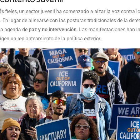
 fieles, un sector juvenil ha comenzado a alzar la voz contra 
. En lugar de alinearse con las posturas tradicionales de la der
na agenda de
paz y no intervención
. Las manifestaciones han i
igen un replanteamiento de la política exterior.