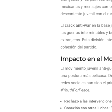
mexicanas y mensajes com
descontento juvenil con el ru
El
crack anti-war
en la base 
las guerras interminables y b
extranjeros. Esta división in
cohesión del partido.
Impacto en el M
El movimiento juvenil anti-g
una postura más belicosa. D
redes sociales han sido el pr
#YouthForPeace
.
Rechazo a las intervenciones
Conexión con otras luchas:
E