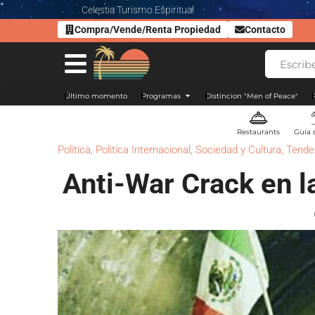
Celestia Turismo Espiritual
Compra/Vende/Renta Propiedad
Contacto
Último momento
Programas
Distincion "Men of Peace"
Restaurants
Guía 
Politica
,
Politica Internacional
,
Sociedad y Cultura
,
Tende
Anti-War Crack en l