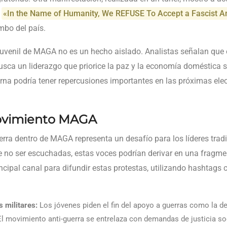
o
«In the Name of Humanity, We REFUSE To Accept a Fascist A
mbo del país.
juvenil de MAGA no es un hecho aislado. Analistas señalan que 
usca un liderazgo que priorice la paz y la economía doméstica s
terna podría tener repercusiones importantes en las próximas ele
ovimiento MAGA
uerra dentro de MAGA representa un desafío para los líderes tra
e no ser escuchadas, estas voces podrían derivar en una fragm
incipal canal para difundir estas protestas, utilizando hashtag
 militares:
Los jóvenes piden el fin del apoyo a guerras como la de
l movimiento anti-guerra se entrelaza con demandas de justicia soc