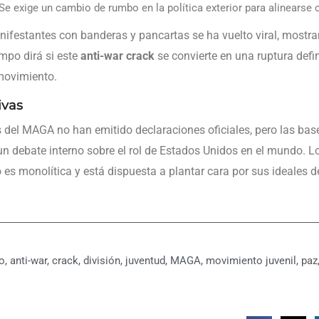
Se exige un cambio de rumbo en la política exterior para alinearse c
ifestantes con banderas y pancartas se ha vuelto viral, mostr
empo dirá si este
anti-war crack
se convierte en una ruptura defi
movimiento.
ivas
s del MAGA no han emitido declaraciones oficiales, pero las bas
 un debate interno sobre el rol de Estados Unidos en el mundo. Lo
 es monolítica y está dispuesta a plantar cara por sus ideales d
o
,
anti-war
,
crack
,
división
,
juventud
,
MAGA
,
movimiento juvenil
,
paz