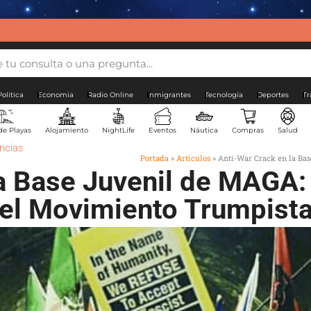
Politica
Economia
Radio Online
Inmigrantes
Tecnología
Deportes
Tr
de Playas
Alojamiento
NightLife
Eventos
Náutica
Compras
Salud
ncias
Portada
»
Artículos
»
Anti-War Crack en la Bas
a Base Juvenil de MAGA: 
el Movimiento Trumpist