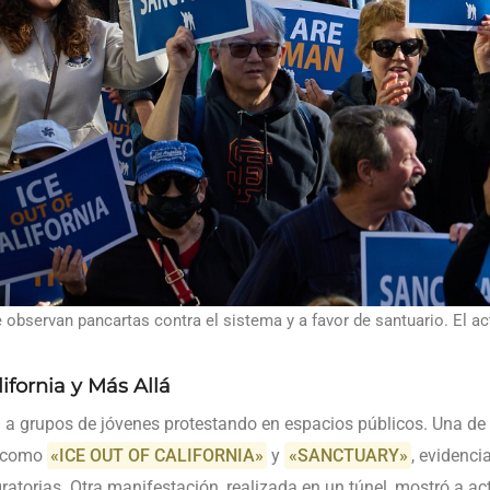
 observan pancartas contra el sistema y a favor de santuario. El a
ifornia y Más Allá
a grupos de jóvenes protestando en espacios públicos. Una de 
s como
«ICE OUT OF CALIFORNIA»
y
«SANCTUARY»
, evidenci
igratorias. Otra manifestación, realizada en un túnel, mostró a a