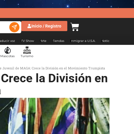
Inicio / Registro
aducir voz
TV Show
Arte
Tiendas
Inmigrar a U.S.A.
Noticias Argentina
Mascotas
Turismo
e Juvenil de MAGA: Crece la División en el Movimiento Trumpista
Crece la División en
a