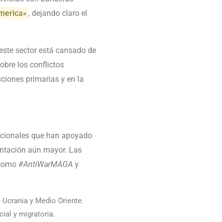
merica»
, dejando claro el
este sector está cansado de
obre los conflictos
cciones primarias y en la
dicionales que han apoyado
entación aún mayor. Las
s como
#AntiWarMAGA
y
 Ucrania y Medio Oriente.
ial y migratoria.