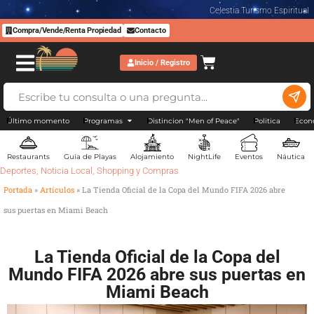
Celestia Turismo Espiritual
Compra/Vende/Renta Propiedad
Contacto
Inicio / Registro
Último momento
Programas
Distincion "Men of Peace"
Politica
Econ
Restaurants
Guía de Playas
Alojamiento
NightLife
Eventos
Náutica
Deportes
,
Noticia Local
,
Shopping y Compras
Portada
»
Artículos
»
La Tienda Oficial de la Copa del Mundo FIFA 2026 abre
sus puertas en Miami Beach
La Tienda Oficial de la Copa del
Mundo FIFA 2026 abre sus puertas en
Miami Beach