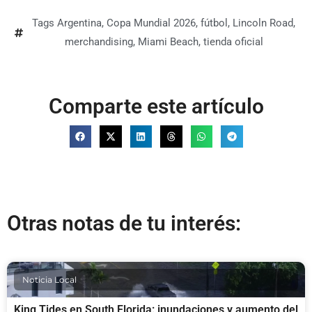
Tags
Argentina
,
Copa Mundial 2026
,
fútbol
,
Lincoln Road
,
merchandising
,
Miami Beach
,
tienda oficial
Comparte este artículo
Otras notas de tu interés:
Noticia Local
King Tides en South Florida: inundaciones y aumento del