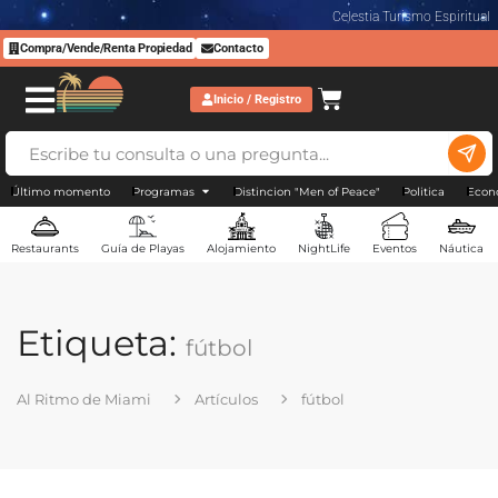
Celestia Turismo Espiritual
Compra/Vende/Renta Propiedad
Contacto
Inicio / Registro
Último momento
Programas
Distincion "Men of Peace"
Politica
Econ
Restaurants
Guía de Playas
Alojamiento
NightLife
Eventos
Náutica
Etiqueta:
fútbol
Al Ritmo de Miami
Artículos
fútbol