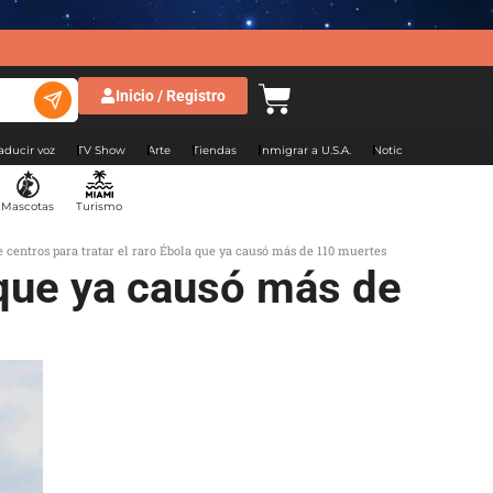
Inicio / Registro
aducir voz
TV Show
Arte
Tiendas
Inmigrar a U.S.A.
Noticias Argentina
Mascotas
Turismo
 centros para tratar el raro Ébola que ya causó más de 110 muertes
 que ya causó más de