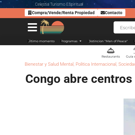
Celestia Turismo Espiritual
Compra/Vende/Renta Propiedad
Contacto
Último momento
Programas
Distincion "Men of Peace"
Restaurants
Guía 
Bienestar y Salud Mental
,
Politica Internacional
,
Sociedad
Congo abre centros 