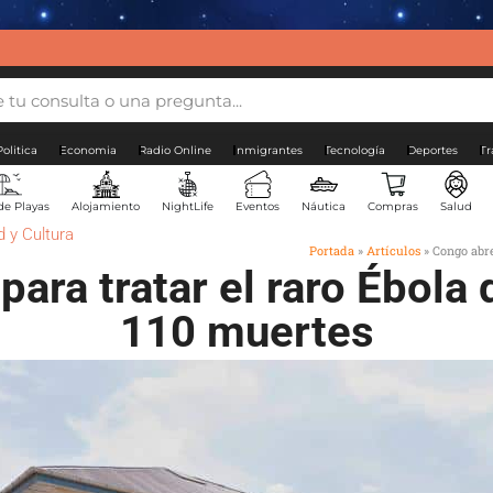
Politica
Economia
Radio Online
Inmigrantes
Tecnología
Deportes
Tr
de Playas
Alojamiento
NightLife
Eventos
Náutica
Compras
Salud
 y Cultura
Portada
»
Artículos
»
Congo abre
para tratar el raro Ébola
110 muertes