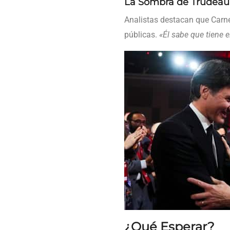
La Sombra de Trudeau
Analistas destacan que Carne
públicas.
«Él sabe que tiene e
¿Qué Esperar?