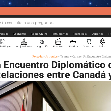
Politica
Economia
Radio Online
Inmigrantes
Tecnología
Deportes
Tr
de Playas
Alojamiento
NightLife
Eventos
Náutica
Compras
Salud
Portada
»
Artículos
»
Trump y Carney: Un Encuentro Diplomát
 Encuentro Diplomático q
Relaciones entre Canadá 