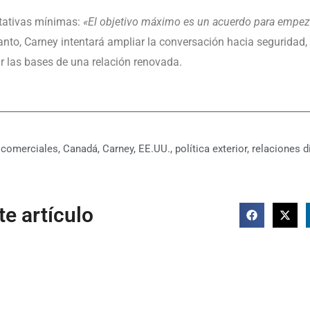
ctativas mínimas:
«El objetivo máximo es un acuerdo para empeza
tanto, Carney intentará ampliar la conversación hacia seguridad
ar las bases de una relación renovada.
 comerciales
,
Canadá
,
Carney
,
EE.UU.
,
política exterior
,
relaciones d
e artículo