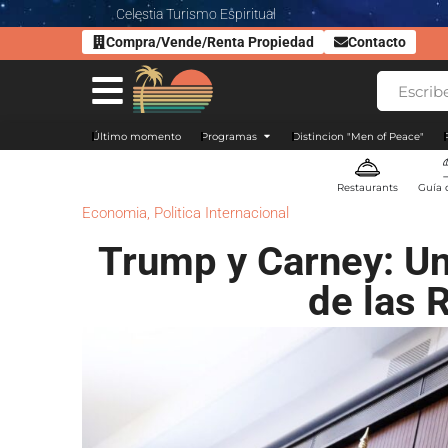
Celestia Turismo Espiritual
Compra/Vende/Renta Propiedad
Contacto
Último momento
Programas
Distincion "Men of Peace"
Restaurants
Guía 
Economia
,
Politica Internacional
Trump y Carney: Un
de las 