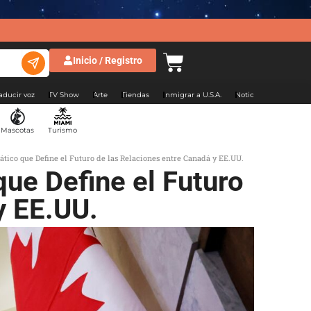
Inicio / Registro
aducir voz
TV Show
Arte
Tiendas
Inmigrar a U.S.A.
Noticias Argentina
Mascotas
Turismo
ico que Define el Futuro de las Relaciones entre Canadá y EE.UU.
ue Define el Futuro
y EE.UU.