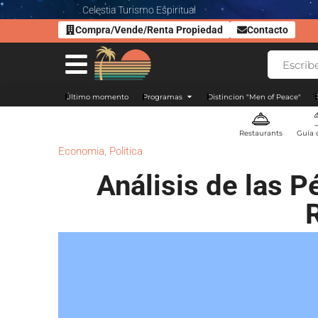
Celestia Turismo Espiritual
Compra/Vende/Renta Propiedad
Contacto
Último momento
Programas
Distincion "Men of Peace"
Restaurants
Guía 
Economia
,
Politica
Análisis de las P
R