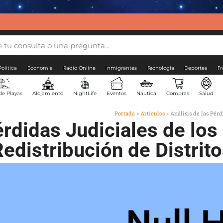
Politica
Economia
Radio Online
Inmigrantes
Tecnología
Deportes
Tr
de Playas
Alojamiento
NightLife
Eventos
Náutica
Compras
Salud
Portada
»
Artículos
»
Análisis de las Pérd
érdidas Judiciales de lo
edistribución de Distrit