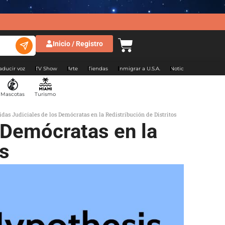
Inicio / Registro
aducir voz
TV Show
Arte
Tiendas
Inmigrar a U.S.A.
Noticias Argentina
Mascotas
Turismo
idas Judiciales de los Demócratas en la Redistribución de Distritos
s Demócratas en la
os