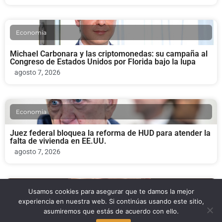
Economia
Michael Carbonara y las criptomonedas: su campaña al
Congreso de Estados Unidos por Florida bajo la lupa
agosto 7, 2026
Economia
Juez federal bloquea la reforma de HUD para atender la
falta de vivienda en EE.UU.
agosto 7, 2026
Negocios
Usamos cookies para asegurar que te damos la mejor
experiencia en nuestra web. Si continúas usando este sitio,
asumiremos que estás de acuerdo con ello.
Trump elige a Brendan Carr para la FCC: el Senado y la
clave bipartidista