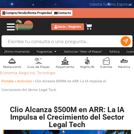
Celestia Turismo Espiritual
Compra/Vende/Renta Propiedad
Contacto
Inicio / Registro
Último momento
Programas
Distincion "Men of Peace"
Politica
Econ
Restaurants
Guía de Playas
Alojamiento
NightLife
Eventos
Náutica
Economia
,
Negocios
,
Tecnologia
Portada
»
Artículos
»
Clio Alcanza $500M en ARR: La IA Impulsa el
Crecimiento del Sector Legal Tech
Clio Alcanza $500M en ARR: La IA
Impulsa el Crecimiento del Sector
Legal Tech