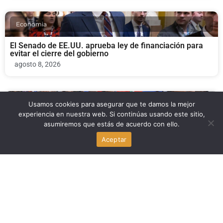
Economia
El Senado de EE.UU. aprueba ley de financiación para
evitar el cierre del gobierno
agosto 8, 2026
Usamos cookies para asegurar que te damos la mejor
Economia
experiencia en nuestra web. Si continúas usando este sitio,
asumiremos que estás de acuerdo con ello.
Crisis del TPS en Haití: trabajadores de aeropuertos y
hoteles de South Florida pierden empleo
Aceptar
agosto 8, 2026
Politica
Pete Buttigieg en Michigan: infraestructura,
desinformación y futuro en el Senado