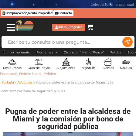
Celestia Turismo Espiritual
Compra/Vende/Renta Propiedad
Contacto
Inicio / Registro
Último momento
Programas
Distincion "Men of Peace"
Politica
Econ
Restaurants
Guía de Playas
Alojamiento
NightLife
Eventos
Náutica
Economia
,
Noticia Local
,
Politica
Portada
»
Artículos
»
Pugna de poder entre la alcaldesa de Miami y la
comisión por bono de seguridad pública
Pugna de poder entre la alcaldesa de
Miami y la comisión por bono de
seguridad pública