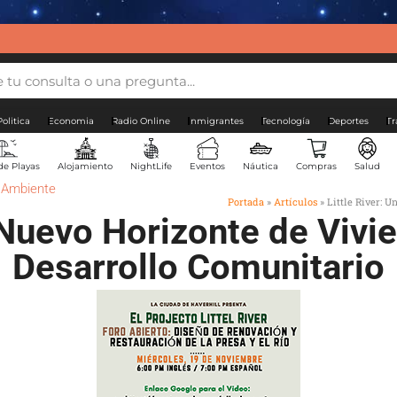
Politica
Economia
Radio Online
Inmigrantes
Tecnología
Deportes
Tr
de Playas
Alojamiento
NightLife
Eventos
Náutica
Compras
Salud
o Ambiente
Portada
»
Artículos
»
Little River: 
n Nuevo Horizonte de Vivi
Desarrollo Comunitario