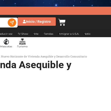
Inicio / Registro
aducir voz
TV Show
Arte
Tiendas
Inmigrar a U.S.A.
Noticias Argentina
Mascotas
Turismo
Un Nuevo Horizonte de Vivienda Asequible y Desarrollo Comunitario
enda Asequible y