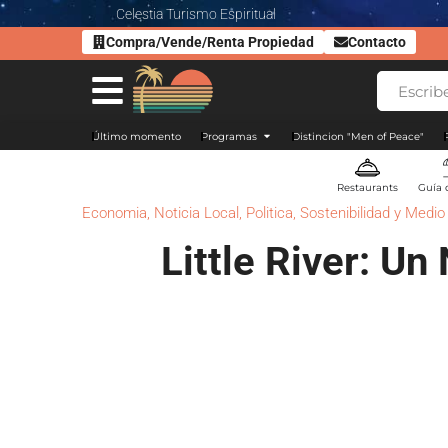
Celestia Turismo Espiritual
Compra/Vende/Renta Propiedad
Contacto
Último momento
Programas
Distincion "Men of Peace"
Restaurants
Guía 
Economia
,
Noticia Local
,
Politica
,
Sostenibilidad y Medi
Little River: U