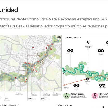
unidad
icios, residentes como Erica Varela expresan escepticismo:
«Ex
antías reales»
. El desarrollador programó múltiples reuniones p