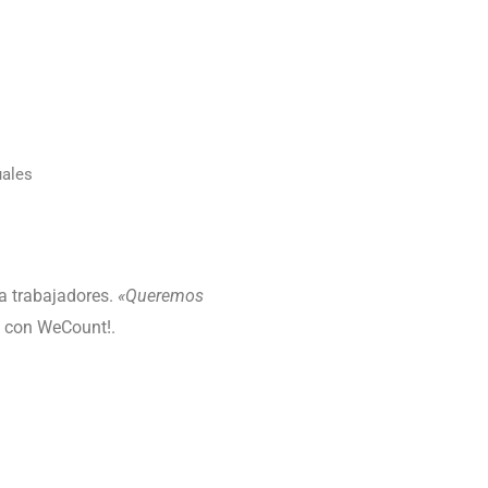
uales
a trabajadores.
«Queremos
s con WeCount!.