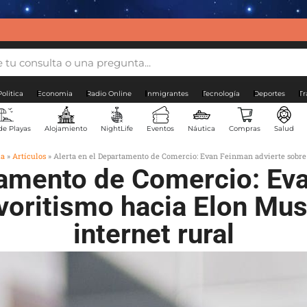
Politica
Economia
Radio Online
Inmigrantes
Tecnología
Deportes
Tr
de Playas
Alojamiento
NightLife
Eventos
Náutica
Compras
Salud
da
»
Artículos
»
Alerta en el Departamento de Comercio: Evan Feinman advierte sobre 
tamento de Comercio: Ev
voritismo hacia Elon Mu
internet rural