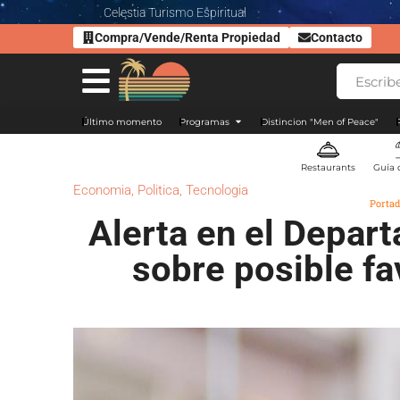
Celestia Turismo Espiritual
Compra/Vende/Renta Propiedad
Contacto
Último momento
Programas
Distincion "Men of Peace"
Restaurants
Guía 
Economia
,
Politica
,
Tecnologia
Porta
Alerta en el Depar
sobre posible fa