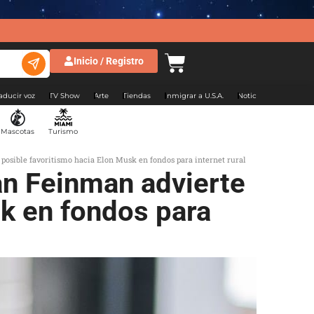
Inicio / Registro
aducir voz
TV Show
Arte
Tiendas
Inmigrar a U.S.A.
Noticias Argentina
Mascotas
Turismo
posible favoritismo hacia Elon Musk en fondos para internet rural
an Feinman advierte
sk en fondos para