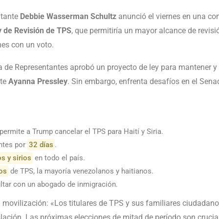
entante
Debbie Wasserman Schultz
anunció el viernes en una co
y de Revisión de TPS
, que permitiría un mayor alcance de revisi
nes con un voto.
de Representantes aprobó un proyecto de ley para mantener y e
nte
Ayanna Pressley
. Sin embargo, enfrenta desafíos en el Sena
ermite a Trump cancelar el TPS para Haití y Siria.
ntes por
32 días
.
s y sirios
en todo el país.
os
de TPS, la mayoría venezolanos y haitianos.
tar con un abogado de inmigración.
 movilización: «Los titulares de TPS y sus familiares ciudadano
slación. Las próximas elecciones de mitad de período son crucia