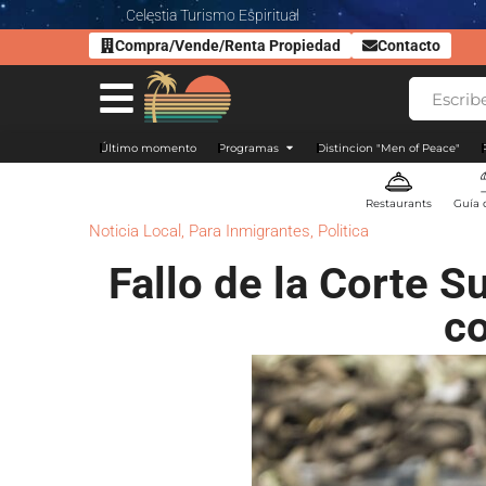
Celestia Turismo Espiritual
Compra/Vende/Renta Propiedad
Contacto
Último momento
Programas
Distincion "Men of Peace"
Restaurants
Guía 
Noticia Local
,
Para Inmigrantes
,
Politica
Fallo de la Corte 
co