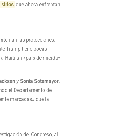
 sirios
que ahora enfrentan
antenían las protecciones.
ente Trump tiene pocas
 a Haití un «país de mierda»
Jackson
y
Sonia Sotomayor
.
uando el Departamento de
mente marcadas» que la
estigación del Congreso, al