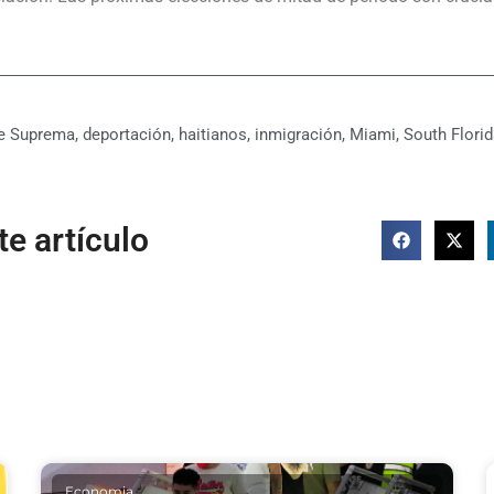
e Suprema
,
deportación
,
haitianos
,
inmigración
,
Miami
,
South Flori
e artículo
Economia