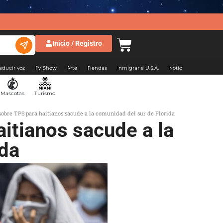
Inicio / Registro
aducir voz
TV Show
Arte
Tiendas
Inmigrar a U.S.A.
Noticias Argentina
Mascotas
Turismo
sobre TPS para haitianos sacude a la comunidad del sur de Florida
itianos sacude a la
ida