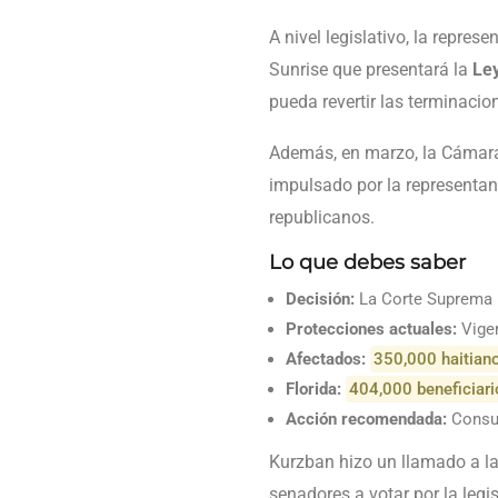
A nivel legislativo, la repres
Sunrise que presentará la
Le
pueda revertir las terminacio
Además, en marzo, la Cámara 
impulsado por la representa
republicanos.
Lo que debes saber
Decisión:
La Corte Suprema p
Protecciones actuales:
Vige
Afectados:
350,000 haitiano
Florida:
404,000 beneficiari
Acción recomendada:
Consul
Kurzban hizo un llamado a la
senadores a votar por la legi