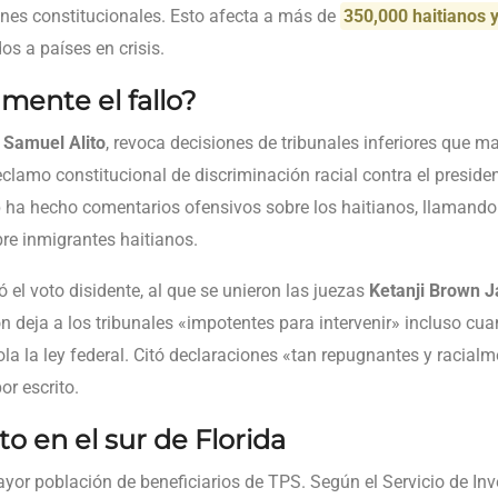
nes constitucionales. Esto afecta a más de
350,000 haitianos y
os a países en crisis.
mente el fallo?
z
Samuel Alito
, revoca decisiones de tribunales inferiores que m
eclamo constitucional de discriminación racial contra el presid
p ha hecho comentarios ofensivos sobre los haitianos, llamando
re inmigrantes haitianos.
ó el voto disidente, al que se unieron las juezas
Ketanji Brown 
n deja a los tribunales «impotentes para intervenir» incluso c
la la ley federal. Citó declaraciones «tan repugnantes y racial
r escrito.
o en el sur de Florida
ayor población de beneficiarios de TPS. Según el Servicio de Inv