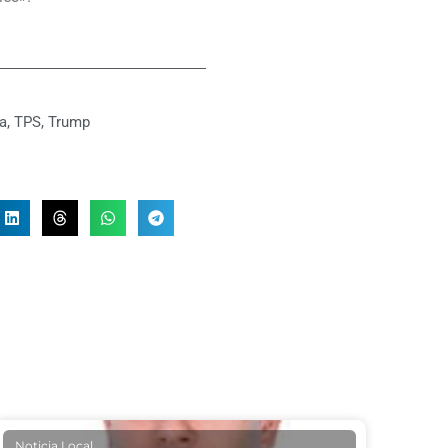
da
,
TPS
,
Trump
Noticia Local