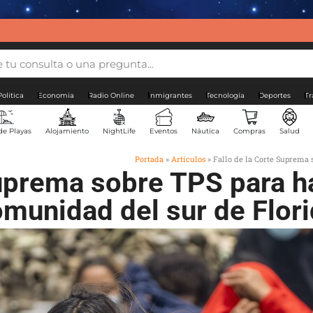
Politica
Economia
Radio Online
Inmigrantes
Tecnología
Deportes
Tr
de Playas
Alojamiento
NightLife
Eventos
Náutica
Compras
Salud
Portada
»
Artículos
»
Fallo de la Corte Suprema 
Suprema sobre TPS para ha
munidad del sur de Flor