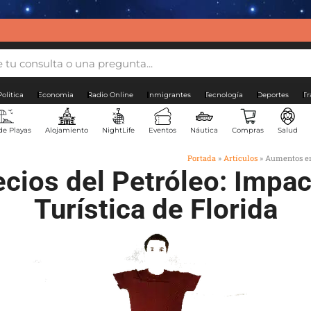
Politica
Economia
Radio Online
Inmigrantes
Tecnología
Deportes
Tr
de Playas
Alojamiento
NightLife
Eventos
Náutica
Compras
Salud
Portada
»
Artículos
»
Aumentos en 
ios del Petróleo: Impact
Turística de Florida