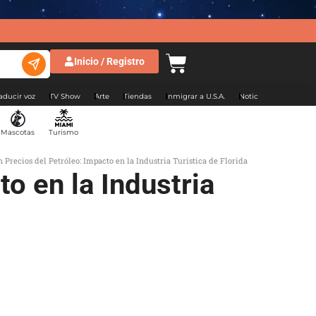
Inicio / Registro
aducir voz
TV Show
Arte
Tiendas
Inmigrar a U.S.A.
Noticias Argentina
Mascotas
Turismo
Precios del Petróleo: Impacto en la Industria Turística de Florida
o en la Industria