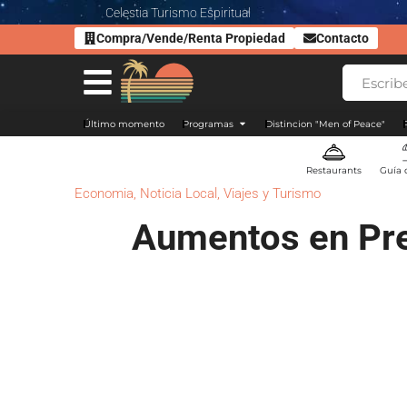
Celestia Turismo Espiritual
Compra/Vende/Renta Propiedad
Contacto
Último momento
Programas
Distincion "Men of Peace"
Restaurants
Guía 
Economia
,
Noticia Local
,
Viajes y Turismo
Aumentos en Prec