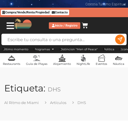
Celestia Turismo Espiritual
Compra/Vende/Renta Propiedad
Contacto
Inicio / Registro
Último momento
Programas
Distincion "Men of Peace"
Politica
Econ
Restaurants
Guía de Playas
Alojamiento
NightLife
Eventos
Náutica
Etiqueta:
DHS
Al Ritmo de Miami
Artículos
DHS