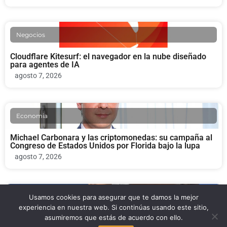
Negocios
Cloudflare Kitesurf: el navegador en la nube diseñado
para agentes de IA
agosto 7, 2026
Economia
Michael Carbonara y las criptomonedas: su campaña al
Congreso de Estados Unidos por Florida bajo la lupa
agosto 7, 2026
Usamos cookies para asegurar que te damos la mejor
Familia y Crianza
experiencia en nuestra web. Si continúas usando este sitio,
asumiremos que estás de acuerdo con ello.
Jose Dotres pide a padres haitianos llevar a sus hijos a
la escuela en Miami-Dade ante el fin del TPS