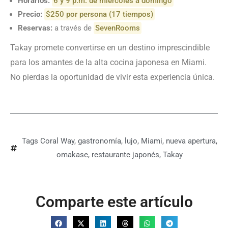
Horarios:
6 y 9 p.m. de miércoles a domingo
Precio:
$250 por persona (17 tiempos)
Reservas:
a través de
SevenRooms
Takay promete convertirse en un destino imprescindible
para los amantes de la alta cocina japonesa en Miami.
No pierdas la oportunidad de vivir esta experiencia única.
Tags
Coral Way
,
gastronomía
,
lujo
,
Miami
,
nueva apertura
,
omakase
,
restaurante japonés
,
Takay
Comparte este artículo