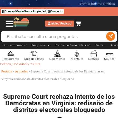
Celestia Turismo Espiritual
Compra/Vende/Renta Propiedad
Contacto
Inicio / Registro
Último momento
Programas
Distincion "Men of Peace"
Politica
Econ
Restaurants
Guía de Playas
Alojamiento
NightLife
Eventos
Náutica
Politica
,
Sociedad y Cultura
Portada
»
Artículos
»
Supreme Court rechaza intento de los Demócratas en
Virginia: rediseño de distritos electorales bloqueado
Supreme Court rechaza intento de los
Demócratas en Virginia: rediseño de
distritos electorales bloqueado