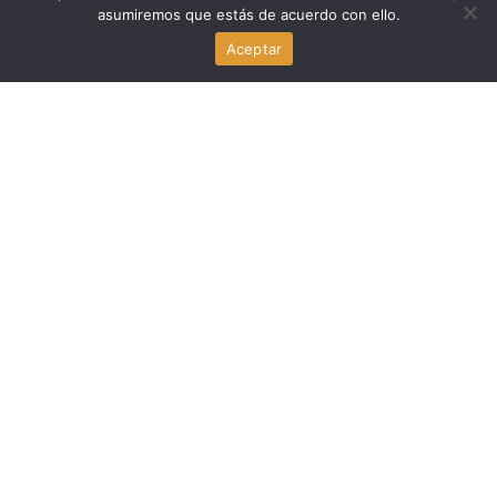
asumiremos que estás de acuerdo con ello.
David Suarez, la Policía de Miami Beach y la parada en
carrito de golf que generó controversia
Aceptar
agosto 7, 2026
Noticia Local
Will Rosenzweig demanda al Departamento de Justicia
por despido tras criticar a Trump en un blog
agosto 7, 2026