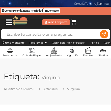
Celestia Turismo Espiritual
Compra/Vende/Renta Propiedad
Contacto
Inicio / Registro
Último momento
Programas
Distincion "Men of Peace"
Politica
Econ
Restaurants
Guía de Playas
Alojamiento
NightLife
Eventos
Náutica
Etiqueta:
Virginia
Al Ritmo de Miami
Artículos
Virginia