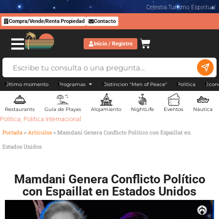
Celestia Turismo Espiritual
Compra/Vende/Renta Propiedad
Contacto
Inicio / Registro
Último momento
Programas
Distincion "Men of Peace"
Politica
Econ
Restaurants
Guía de Playas
Alojamiento
NightLife
Eventos
Náutica
Politica
,
Politica Internacional
Portada
»
Artículos
»
Mamdani Genera Conflicto Político con Espaillat en
Estados Unidos
Mamdani Genera Conflicto Político
con Espaillat en Estados Unidos