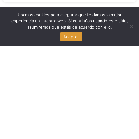
Usamos cookies para asegurar que te damos la mejor
Politica
experiencia en nuestra web. Si continúas usando este sitio,
asumiremos que estás de acuerdo con ello.
Fauci, declarado en desacato al Congreso por panel del
Aceptar
Senado de Estados Unidos
agosto 6, 2026
Politica
La administración Trump impulsa una reforma de Head
Start para reducir estándares educativos en Estados
Unidos
agosto 6, 2026