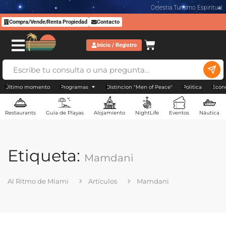
Celestia Turismo Espiritual
Compra/Vende/Renta Propiedad
Contacto
Inicio / Registro
Último momento
Programas
Distincion "Men of Peace"
Politica
Econ
Restaurants
Guía de Playas
Alojamiento
NightLife
Eventos
Náutica
Etiqueta:
Mamdani
Al Ritmo de Miami
Artículos
Mamdani