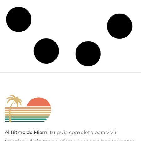
Espectáculos y Entretenimiento
Corte de Apelaciones ratifica la ley de Florida que
prohíbe a menores en espectáculos drag
agosto 6, 2026
Economia
TPS termina para 350.000 haitianos: juez federal
levanta suspensión tras fallo de la Corte Suprema
agosto 6, 2026
Noticia Local
Elección especial en Hialeah: Luis González y Mariana
Chavez disputan un escaño en el Concejo Municipal
agosto 6, 2026