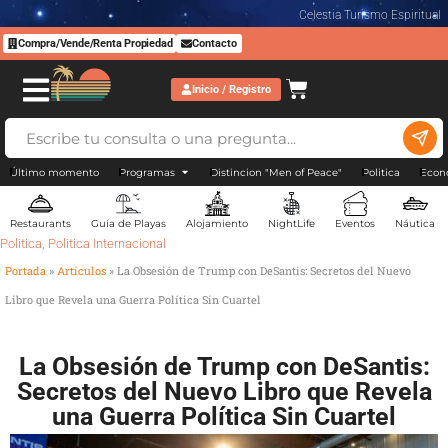
Celestia Turismo Espiritual
Compra/Vende/Renta Propiedad
Contacto
Inicio / Registro
Último momento
Programas
Distincion "Men of Peace"
Politica
Econ
Restaurants
Guía de Playas
Alojamiento
NightLife
Eventos
Náutica
Politica
,
Politica Internacional
Portada
»
Artículos
»
La Obsesión de Trump con DeSantis: Secretos del Nuevo
Libro que Revela una Guerra Política Sin Cuartel
La Obsesión de Trump con DeSantis:
Secretos del Nuevo Libro que Revela
una Guerra Política Sin Cuartel