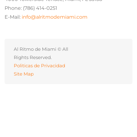
Politica
NTSB investiga incidente de Marine One en el
Aeropuerto Nacional Reagan
agosto 5, 2026
Para Inmigrantes
Usamos cookies para asegurar que te damos la mejor
experiencia en nuestra web. Si continúas usando este sitio,
asumiremos que estás de acuerdo con ello.
Markwayne Mullin y el equilibrio migratorio: El nuevo
rostro de la Seguridad Nacional en Estados Unidos
Aceptar
agosto 5, 2026
Noticia Local
La Fiscal General de Florida cita a Anthony Fauci: la