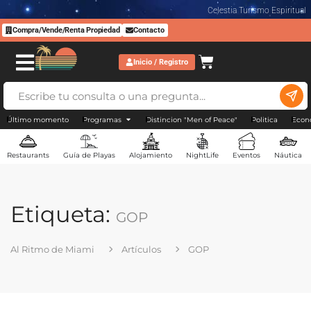
Celestia Turismo Espiritual
Compra/Vende/Renta Propiedad
Contacto
Inicio / Registro
Último momento
Programas
Distincion "Men of Peace"
Politica
Econ
Restaurants
Guía de Playas
Alojamiento
NightLife
Eventos
Náutica
Etiqueta:
GOP
Al Ritmo de Miami
Artículos
GOP