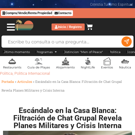
Celestia Turismo Espiritual
Compra/Vende/Renta Propiedad
Contacto
Inicio / Registro
Último momento
Programas
Distincion "Men of Peace"
Politica
Econ
Restaurants
Guía de Playas
Alojamiento
NightLife
Eventos
Náutica
Politica
,
Politica Internacional
Portada
»
Artículos
»
Escándalo en la Casa Blanca: Filtración de Chat Grupal
Revela Planes Militares y Crisis Interna
Escándalo en la Casa Blanca:
Filtración de Chat Grupal Revela
Planes Militares y Crisis Interna