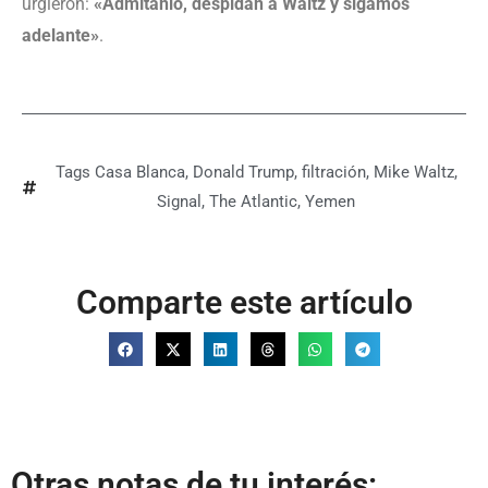
urgieron:
«Admítanlo, despidan a Waltz y sigamos
adelante»
.
Tags
Casa Blanca
,
Donald Trump
,
filtración
,
Mike Waltz
,
Signal
,
The Atlantic
,
Yemen
Comparte este artículo
Otras notas de tu interés: