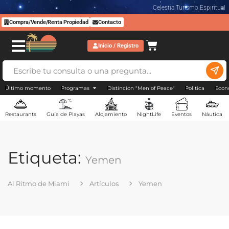
Celestia Turismo Espiritual
Compra/Vende/Renta Propiedad
Contacto
Inicio / Registro
Último momento
Programas
Distincion "Men of Peace"
Politica
Econ
Restaurants
Guía de Playas
Alojamiento
NightLife
Eventos
Náutica
Etiqueta:
Yemen
Al Ritmo de Miami
Artículos
Yemen