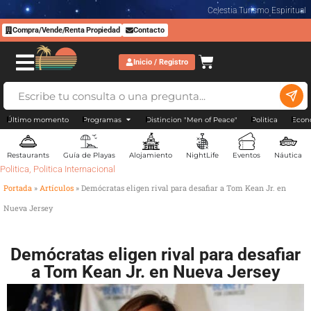
Celestia Turismo Espiritual
Compra/Vende/Renta Propiedad
Contacto
Inicio / Registro
Último momento
Programas
Distincion "Men of Peace"
Politica
Econ
Restaurants
Guía de Playas
Alojamiento
NightLife
Eventos
Náutica
Politica
,
Politica Internacional
Portada
»
Artículos
»
Demócratas eligen rival para desafiar a Tom Kean Jr. en
Nueva Jersey
Demócratas eligen rival para desafiar
a Tom Kean Jr. en Nueva Jersey