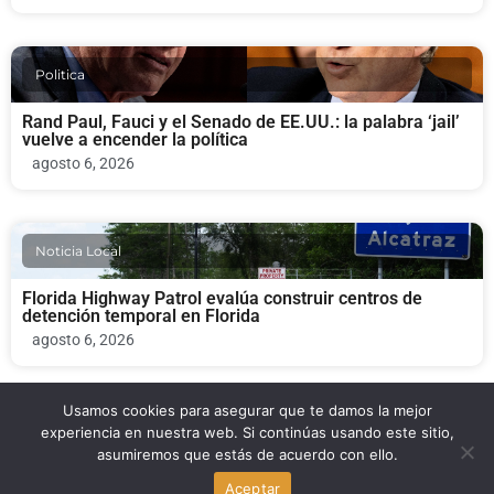
Politica
Rand Paul, Fauci y el Senado de EE.UU.: la palabra ‘jail’
vuelve a encender la política
agosto 6, 2026
Noticia Local
Florida Highway Patrol evalúa construir centros de
detención temporal en Florida
agosto 6, 2026
Usamos cookies para asegurar que te damos la mejor
Politica
experiencia en nuestra web. Si continúas usando este sitio,
asumiremos que estás de acuerdo con ello.
Rand Paul y Fauci: el Senado vota un polémico pedido al
Aceptar
Departamento de Justicia