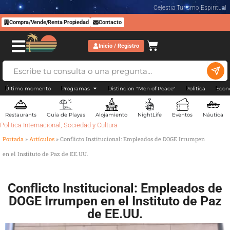
Celestia Turismo Espiritual
Compra/Vende/Renta Propiedad
Contacto
Inicio / Registro
Último momento
Programas
Distincion "Men of Peace"
Politica
Econ
Restaurants
Guía de Playas
Alojamiento
NightLife
Eventos
Náutica
Politica Internacional
,
Sociedad y Cultura
Portada
»
Artículos
»
Conflicto Institucional: Empleados de DOGE Irrumpen
en el Instituto de Paz de EE.UU.
Conflicto Institucional: Empleados de
DOGE Irrumpen en el Instituto de Paz
de EE.UU.