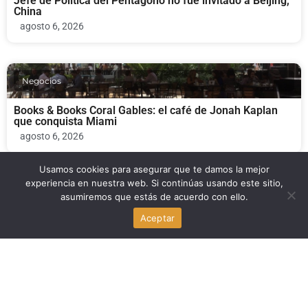
Jefe de Política del Pentágono no fue invitado a Beijing,
China
agosto 6, 2026
Negocios
Books & Books Coral Gables: el café de Jonah Kaplan
que conquista Miami
agosto 6, 2026
Usamos cookies para asegurar que te damos la mejor
experiencia en nuestra web. Si continúas usando este sitio,
Espectáculos y Entretenimiento
asumiremos que estás de acuerdo con ello.
Aceptar
SB 1438: Corte de Apelaciones respalda ley de Florida
que prohíbe a menores en espectáculos drag
agosto 6, 2026
Noticia Local