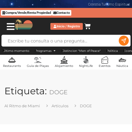
Celestia Turismo Espiritual
Compra/Vende/Renta Propiedad
Contacto
Inicio / Registro
Último momento
Programas
Distincion "Men of Peace"
Politica
Econ
Restaurants
Guía de Playas
Alojamiento
NightLife
Eventos
Náutica
Etiqueta:
DOGE
Al Ritmo de Miami
Artículos
DOGE