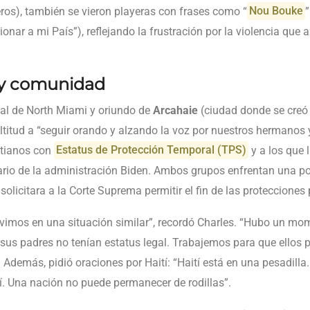
os), también se vieron playeras con frases como “
Nou Bouke
ionar a mi País”), reflejando la frustración por la violencia que a
 y comunidad
jal de North Miami y oriundo de
Arcahaie
(ciudad donde se creó 
ltitud a “seguir orando y alzando la voz por nuestros hermanos
aitianos con
Estatus de Protección Temporal (TPS)
y a los que 
rio de la administración Biden. Ambos grupos enfrentan una po
olicitara a la Corte Suprema permitir el fin de las protecciones 
imos en una situación similar”, recordó Charles. “Hubo un mo
sus padres no tenían estatus legal. Trabajemos para que ellos
 Además, pidió oraciones por Haití: “Haití está en una pesadill
cí. Una nación no puede permanecer de rodillas”.