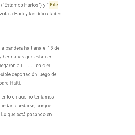
” (“Estamos Hartos”) y “
Kite
zota a Haití y las dificultades
la bandera haitiana el 18 de
 y hermanas que están en
llegaron a EE.UU. bajo el
sible deportación luego de
para Haití.
mento en que no teníamos
 puedan quedarse, porque
a. Lo que está pasando en