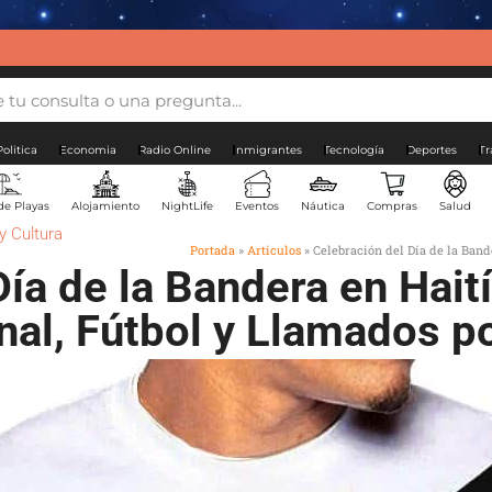
Politica
Economia
Radio Online
Inmigrantes
Tecnología
Deportes
Tr
de Playas
Alojamiento
NightLife
Eventos
Náutica
Compras
Salud
y Cultura
Portada
»
Artículos
»
Celebración del Día de la Band
ía de la Bandera en Hait
nal, Fútbol y Llamados p