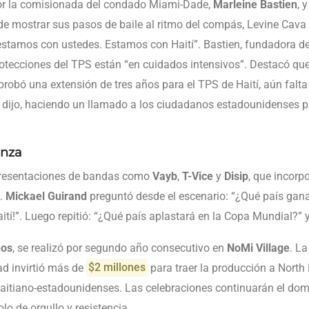
or la comisionada del condado Miami-Dade,
Marleine Bastien
, 
 de mostrar sus pasos de baile al ritmo del compás, Levine Cava
e estamos con ustedes. Estamos con Haití”. Bastien, fundadora d
protecciones del TPS están “en cuidados intensivos”. Destacó qu
obó una extensión de tres años para el TPS de Haití, aún falta
, dijo, haciendo un llamado a los ciudadanos estadounidenses 
anza
 presentaciones de bandas como
Vayb
,
T-Vice
y
Disip
, que incorp
s.
Mickael Guirand
preguntó desde el escenario: “¿Qué país gan
aití!”. Luego repitió: “¿Qué país aplastará en la Copa Mundial?” y 
ños
, se realizó por segundo año consecutivo en
NoMi Village
. L
ad invirtió más de
$2 millones
para traer la producción a North
itiano-estadounidenses. Las celebraciones continuarán el domin
o de orgullo y resistencia.