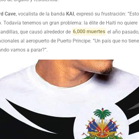
rd Cave
, vocalista de la banda
KAI
, expresó su frustración: “Es
 Todavía tenemos un gran problema: la élite de Haití no quiere q
pandillas, que causó alrededor de
6,000 muertes
el año pasado,
cionales al aeropuerto de Puerto Príncipe. “Un país que no tiene
ándo vamos a parar?”.