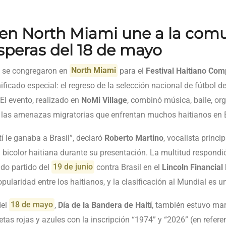
en North Miami une a la com
ísperas del 18 de mayo
s se congregaron en
North Miami
para el
Festival Haitiano Co
ficado especial: el regreso de la selección nacional de fútbol de
El evento, realizado en
NoMi Village
, combinó música, baile, or
e las amenazas migratorias que enfrentan muchos haitianos en 
í le ganaba a Brasil”, declaró
Roberto Martino
, vocalista princi
bicolor haitiana durante su presentación. La multitud respondió
ado partido del
19 de junio
contra Brasil en el
Lincoln Financial 
pularidad entre los haitianos, y la clasificación al Mundial es 
del
18 de mayo
,
Día de la Bandera de Haití
, también estuvo ma
tas rojas y azules con la inscripción “1974” y “2026” (en refere