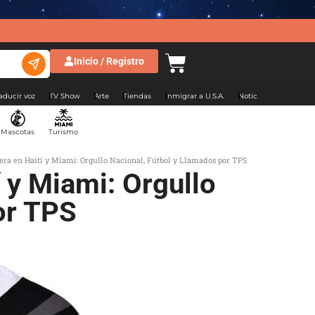
Inicio / Registro
aducir voz
TV Show
Arte
Tiendas
Inmigrar a U.S.A.
Noticias Argentina
Mascotas
Turismo
era en Haití y Miami: Orgullo Nacional, Fútbol y Llamados por TPS
í y Miami: Orgullo
or TPS