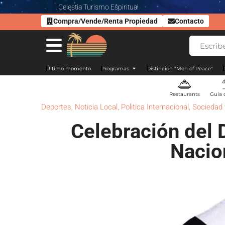
Celestia Turismo Espiritual
Compra/Vende/Renta Propiedad
Contacto
Último momento
Programas
Distincion "Men of Peace"
Restaurants
Guía 
Deportes
,
Noticia Local
,
Politica Internacional
,
Sociedad 
Celebración del D
Nacio