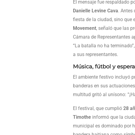
El mensaje fue respaldado p
Danielle Levine Cava
. Antes
fiesta de la ciudad, sino qu
Movement
, señaló que las 
Cámara de Representantes apr
“La batalla no ha terminado”
a sus representantes.
Música, fútbol y esper
El ambiente festivo incluyó
banderas en sus actuacione
multitud gritó al unísono: “¡H
El festival, que cumplió
28 a
Timothe
informó que la ciud
municipal es dominado por ha
bandera haitiana como símbol