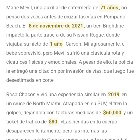
Marie Mevil, una auxiliar de enfermería de
71 años
, no
pensó dos veces antes de cruzar las vías en Pompano
Beach. El
8 de noviembre de 2021
, un tren Brightline
impactó la parte trasera de su Nissan Rogue, donde
viajaba su nieto de
1 año
, Carson. Milagrosamente, el
bebé sobrevivió, pero Mevil sufrió una clavícula rota y
cicatrices físicas y emocionales. A pesar de ello, la policía
le entregó una citación por invasión de vías, que luego fue
desestimada en corte.
Rosa Chacon vivió una experiencia similar en
2019
en
un cruce de North Miami. Atrapada en su SUV, el tren la
golpeó, dejándola con facturas médicas de
$60,000
y un
ticket de tráfico de
$80
. «Las heridas en tu cuerpo
desaparecen lentamente, pero las internas las
conservas», relató Chacon, quien aún sufre ansiedad al