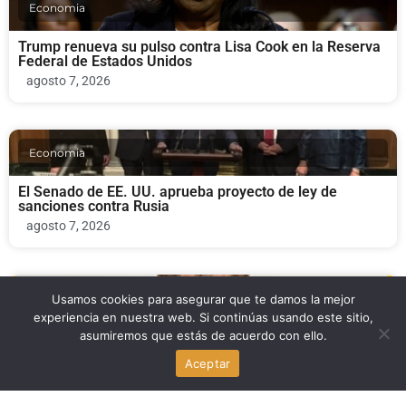
Economia
Trump renueva su pulso contra Lisa Cook en la Reserva
Federal de Estados Unidos
agosto 7, 2026
Economia
El Senado de EE. UU. aprueba proyecto de ley de
sanciones contra Rusia
agosto 7, 2026
Noticia Local
Usamos cookies para asegurar que te damos la mejor
experiencia en nuestra web. Si continúas usando este sitio,
asumiremos que estás de acuerdo con ello.
David Suarez, la Policía de Miami Beach y la parada en
carrito de golf que generó controversia
Aceptar
agosto 7, 2026