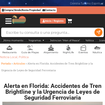
Celestia Turismo Espiritual
Compra/Vende/Renta Propiedad
Contacto
Inicio / Registro
Último momento
Programas
Distincion "Men of Peace"
Politica
Econ
Restaurants
Guía de Playas
Alojamiento
NightLife
Eventos
Náutica
Noticia Local
,
Politica
Portada
»
Artículos
»
Alerta en Florida: Accidentes de Tren Brightline y la
Urgencia de Leyes de Seguridad Ferroviaria
Alerta en Florida: Accidentes de Tren
Brightline y la Urgencia de Leyes de
Seguridad Ferroviaria